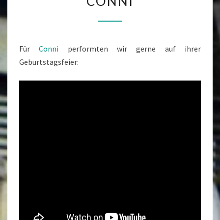
CONNI
O
N
N
I
Für
Conni
performten wir gerne auf ihrer
Geburtstagsfeier: