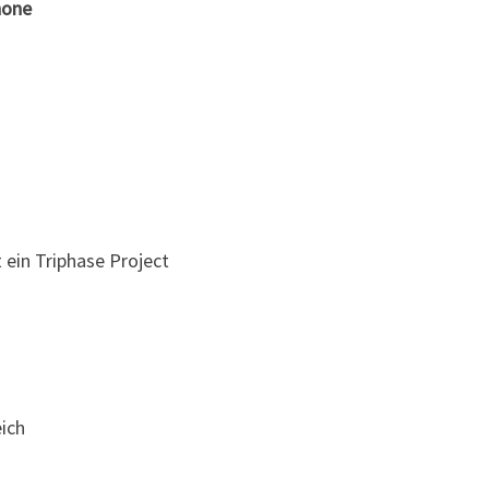
hone
S
(
F
R
A
N
K
R
ein Triphase Project
E
I
C
H
)
eich