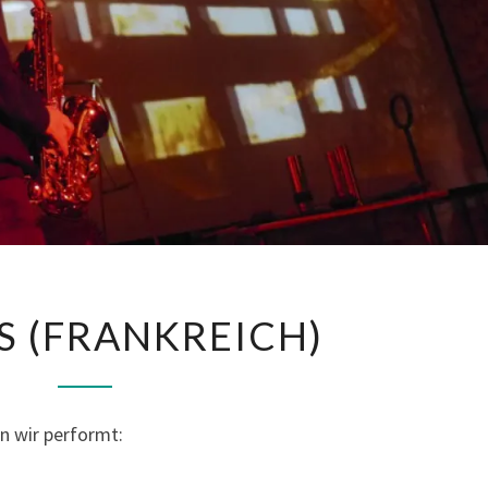
O
S (FRANKREICH)
I
G
N
n wir performt:
I
E