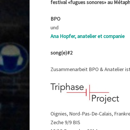
festival «fugues sonores» au Métap
BPO
und
Ana Hopfer, anatelier et companie
song(e)#2
Zusammenarbeit BPO & Anatelier ist 
Oignies, Nord-Pas-De-Calais, Frankr
Zeche 9/9 BIS