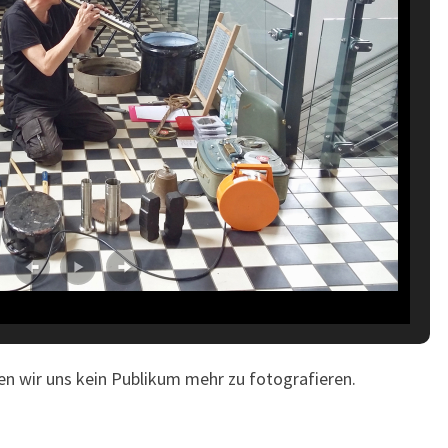
F
O
R
U
M
.
 wir uns kein Publikum mehr zu fotografieren.