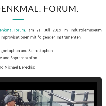
F
DENKMAL. FORUM.
A
B
R
Denkmal.Forum.
am 21. Juli 2019 im Industriemuseum
I
ei Improvisationen mit folgenden Instrumenten:
K
.
agnetophon und Schrottophon
D
tte und Sopransaxofon
E
N
nd Michael Bereckis:
K
M
A
L
.